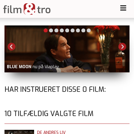
Toggl
navig
BLUE MOON
nu på Viaplay
HAR INSTRUERET DISSE
0
FILM:
10 TILFÆLDIG VALGTE FILM
DE ANDRES LIV