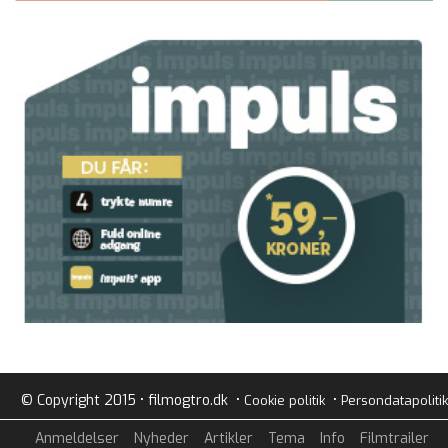
© Copyright 2015 • filmogtro.dk •
•
Cookie politik
Persondatapolitik
Anmeldelser
Nyheder
Artikler
Tema
Info
Filmtrailer