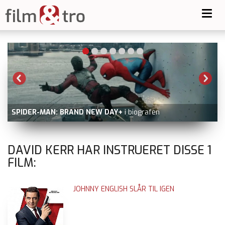
Toggl
navig
SPIDER-MAN: BRAND NEW DAY+
i biografen
DAVID KERR HAR INSTRUERET DISSE
1
FILM:
JOHNNY ENGLISH SLÅR TIL IGEN