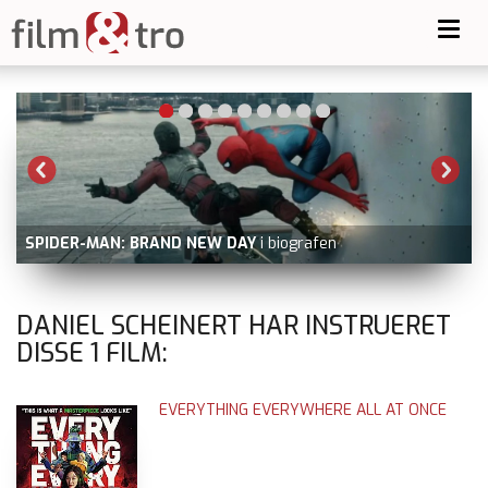
Toggl
navig
SPIDER-MAN: BRAND NEW DAY
i biografen
DANIEL SCHEINERT HAR INSTRUERET
DISSE
1
FILM:
EVERYTHING EVERYWHERE ALL AT ONCE