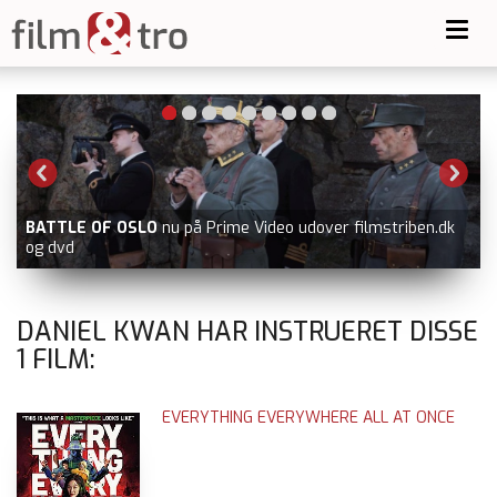
Toggl
navig
-
BATTLE OF OSLO
nu på Prime Video udover filmstriben.dk
og dvd
DANIEL KWAN HAR INSTRUERET DISSE
1
FILM:
EVERYTHING EVERYWHERE ALL AT ONCE