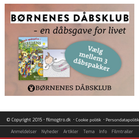
© Copyright 2015 • filmogtro.dk •
•
Cookie politik
Persondatapolitik
Anmeldelser
Nyheder
Artikler
Tema
Info
Filmtrailer