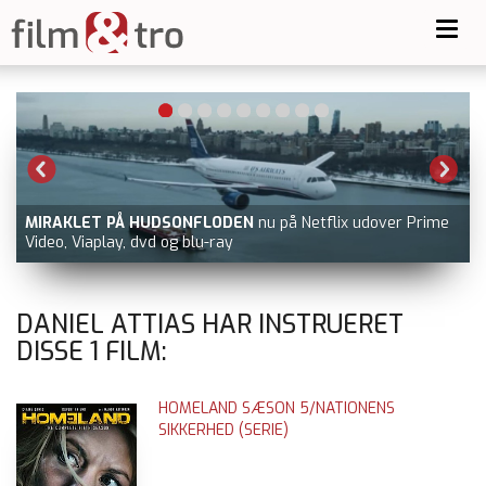
Toggl
navig
MIRAKLET PÅ HUDSONFLODEN
nu på Netflix udover Prime
Video, Viaplay, dvd og blu-ray
DANIEL ATTIAS HAR INSTRUERET
DISSE
1
FILM:
HOMELAND SÆSON 5/NATIONENS
SIKKERHED (SERIE)