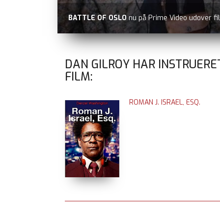
BATTLE OF OSLO
nu på Prime Video udover fi
DAN GILROY HAR INSTRUERE
FILM:
ROMAN J. ISRAEL, ESQ.