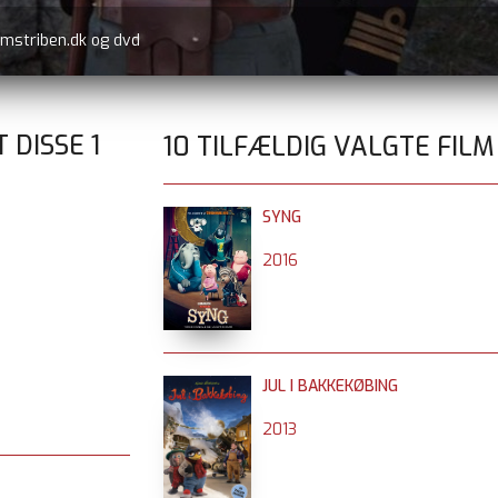
lmstriben.dk og dvd
T DISSE
1
10 TILFÆLDIG VALGTE FILM
SYNG
2016
JUL I BAKKEKØBING
2013