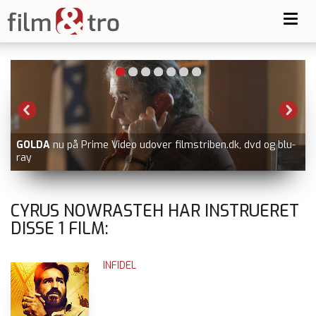
Toggl
navig
LDA
nu på Prime Video udover filmstriben.dk, dvd og blu-
SPIDER
CYRUS NOWRASTEH HAR INSTRUERET
DISSE
1
FILM:
INFIDEL