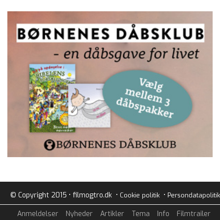
© Copyright 2015 • filmogtro.dk •
•
Cookie politik
Persondatapolitik
Anmeldelser
Nyheder
Artikler
Tema
Info
Filmtrailer