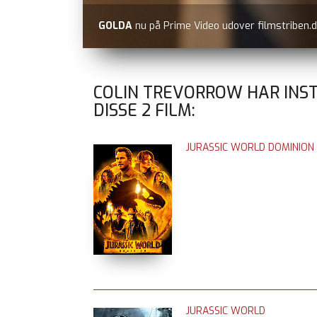
GOLDA
nu på Prime Video udover filmstriben.d
COLIN TREVORROW HAR INS
DISSE
2
FILM:
JURASSIC WORLD DOMINION
JURASSIC WORLD