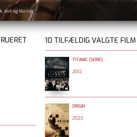
k, dvd og blu-ray
TRUERET
10 TILFÆLDIG VALGTE FILM
TITANIC (SERIE)
2012
ORIGIN
2023