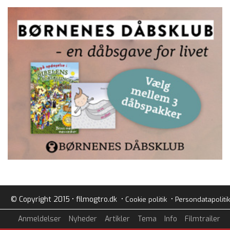
© Copyright 2015 • filmogtro.dk •
•
Cookie politik
Persondatapolitik
Anmeldelser
Nyheder
Artikler
Tema
Info
Filmtrailer