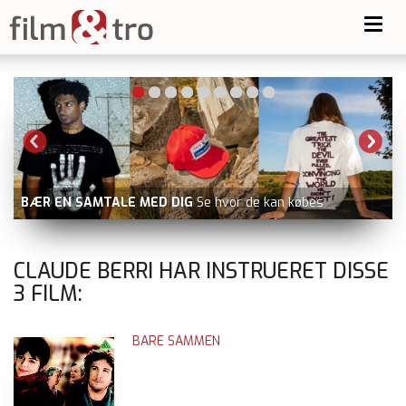
Toggl
navig
BÆR EN SAMTALE MED DIG
Se hvor de kan købes
CLAUDE BERRI HAR INSTRUERET DISSE
3
FILM:
BARE SAMMEN