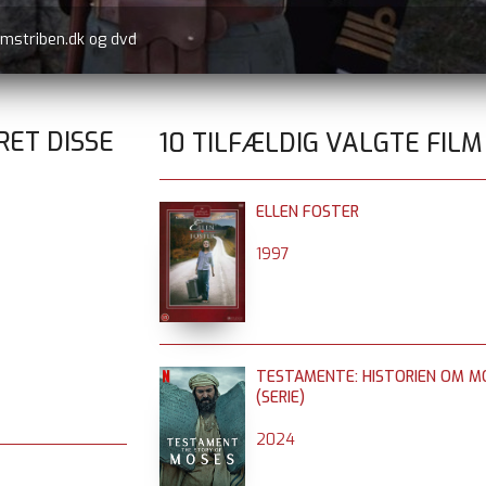
lmstriben.dk og dvd
RET DISSE
10 TILFÆLDIG VALGTE FILM
ELLEN FOSTER
1997
TESTAMENTE: HISTORIEN OM M
(SERIE)
2024