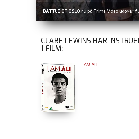
BATTLE OF OSLO
nu på Prime Video udover fi
CLARE LEWINS HAR INSTRUE
1
FILM:
I AM ALI