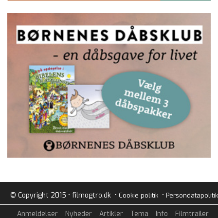
© Copyright 2015 • filmogtro.dk •
•
Cookie politik
Persondatapolitik
Anmeldelser
Nyheder
Artikler
Tema
Info
Filmtrailer