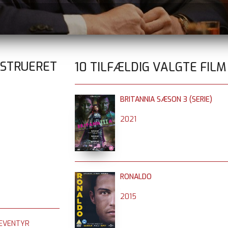
NSTRUERET
10 TILFÆLDIG VALGTE FILM
BRITANNIA SÆSON 3 (SERIE)
2021
RONALDO
2015
 EVENTYR