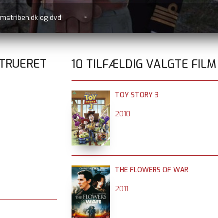
lmstriben.dk og dvd
STRUERET
10 TILFÆLDIG VALGTE FILM
TOY STORY 3
2010
THE FLOWERS OF WAR
2011