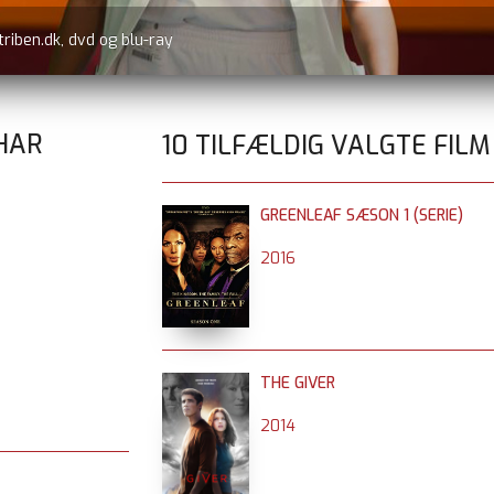
triben.dk, dvd og blu-ray
 HAR
10 TILFÆLDIG VALGTE FILM
GREENLEAF SÆSON 1 (SERIE)
2016
THE GIVER
2014