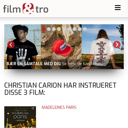
Toggl
navig
BÆR EN SAMTALE MED DIG
Se hvor de kan købes
CHRISTIAN CARION HAR INSTRUERET
DISSE
3
FILM:
MADELEINES PARIS