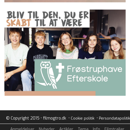
© Copyright 2015 • filmogtro.dk •
•
Cookie politik
Persondatapolitik
Anmeldelser
Nyheder
Artikler
Tema
Info
Filmtrailer