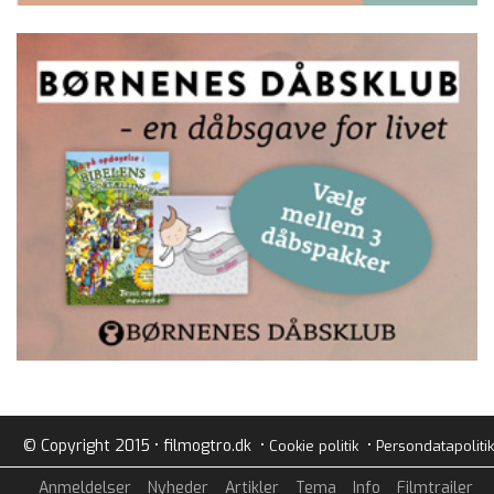
© Copyright 2015 • filmogtro.dk •
•
Cookie politik
Persondatapolitik
Anmeldelser
Nyheder
Artikler
Tema
Info
Filmtrailer