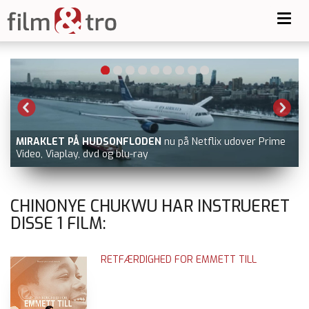
Toggl
navig
-
MIRAKLET PÅ HUDSONFLODEN
nu på Netflix udover Prime
Video, Viaplay, dvd og blu-ray
CHINONYE CHUKWU HAR INSTRUERET
DISSE
1
FILM:
RETFÆRDIGHED FOR EMMETT TILL