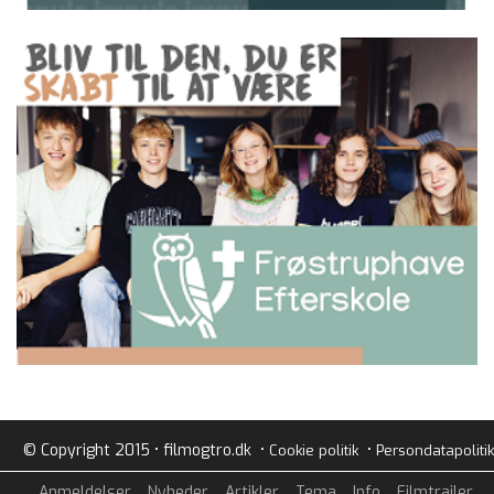
© Copyright 2015 • filmogtro.dk •
•
Cookie politik
Persondatapolitik
Anmeldelser
Nyheder
Artikler
Tema
Info
Filmtrailer