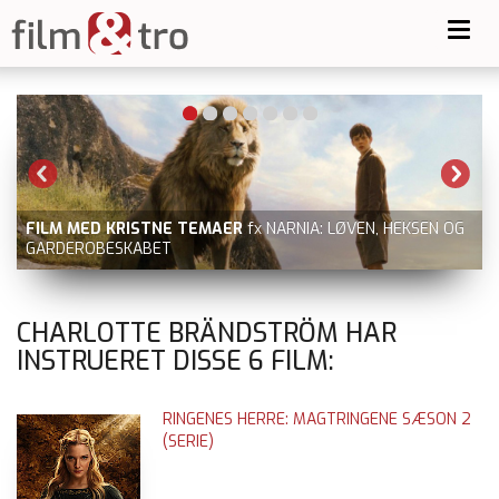
Toggl
navig
FILM MED KRISTNE TEMAER
fx NARNIA: LØVEN, HEKSEN OG
GARDEROBESKABET
CHARLOTTE BRÄNDSTRÖM HAR
INSTRUERET DISSE
6
FILM:
RINGENES HERRE: MAGTRINGENE SÆSON 2
(SERIE)