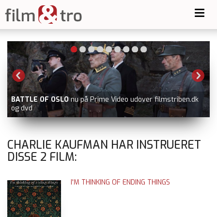
Toggl
navig
BATTLE OF OSLO
nu på Prime Video udover filmstriben.dk
og dvd
CHARLIE KAUFMAN HAR INSTRUERET
DISSE
2
FILM:
I'M THINKING OF ENDING THINGS