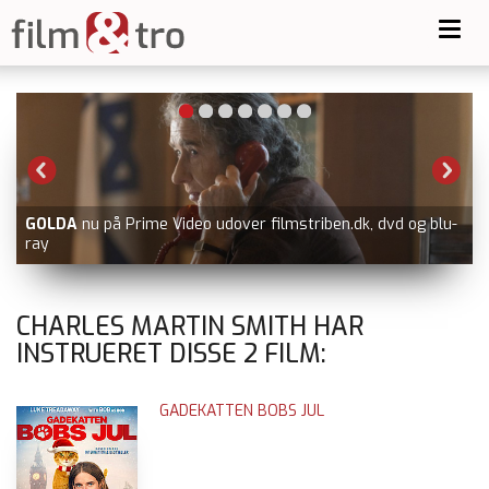
Toggl
navig
GOLDA
nu på Prime Video udover filmstriben.dk, dvd og blu-
ray
CHARLES MARTIN SMITH HAR
INSTRUERET DISSE
2
FILM:
GADEKATTEN BOBS JUL