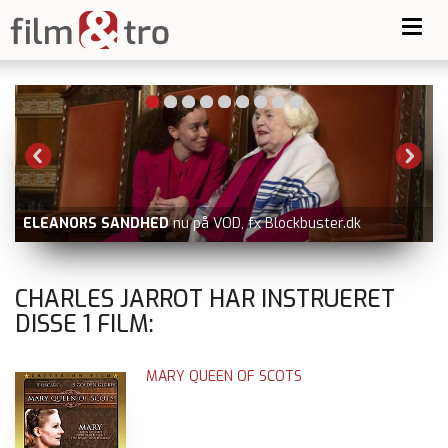
Toggl
navig
-
ELEANORS SANDHED
nu på VOD, fx Blockbuster.dk
V
CHARLES JARROT HAR INSTRUERET
DISSE
1
FILM:
MARY QUEEN OF SCOTS