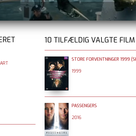
ERET
10 TILFÆLDIG VALGTE FILM
STORE FORVENTNINGER 1999 (SE
EART
1999
PASSENGERS
2016