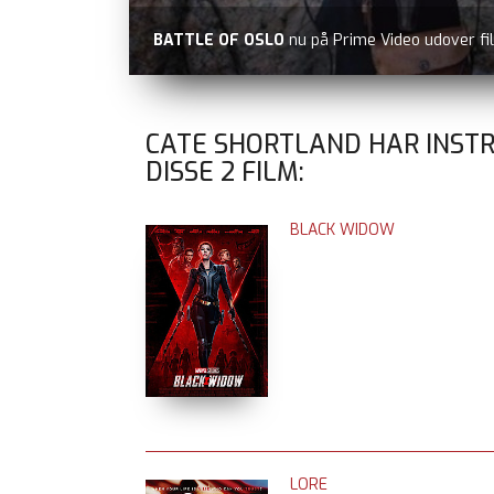
BATTLE OF OSLO
nu på Prime Video udover fi
CATE SHORTLAND HAR INST
DISSE
2
FILM:
BLACK WIDOW
LORE