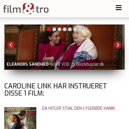
Toggl
navig
ELEANORS SANDHED
nu på VOD, fx Blockbuster.dk
CAROLINE LINK HAR INSTRUERET
DISSE
1
FILM:
DA HITLER STJAL DEN LYSERØDE KANIN