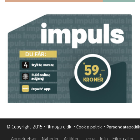
© Copyright 2015 • filmogtro.dk •
•
Cookie politik
Persondatapolitik
Anmeldelser
Nyheder
Artikler
Tema
Info
Filmtrailer