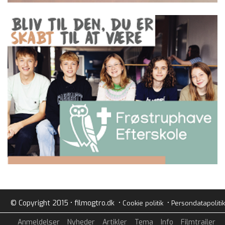
© Copyright 2015 • filmogtro.dk •
•
Cookie politik
Persondatapolitik
Anmeldelser
Nyheder
Artikler
Tema
Info
Filmtrailer