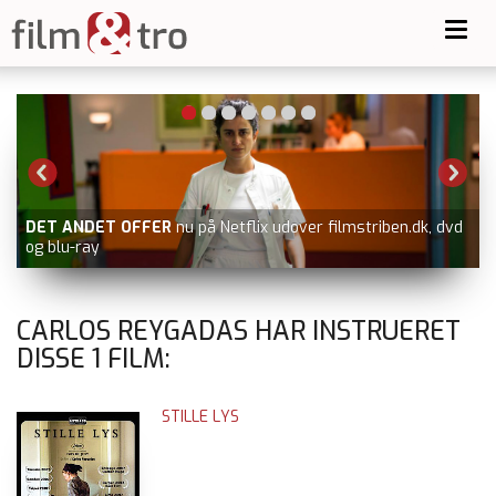
Toggl
navig
DET ANDET OFFER
nu på Netflix udover filmstriben.dk, dvd
og blu-ray
CARLOS REYGADAS HAR INSTRUERET
DISSE
1
FILM:
STILLE LYS