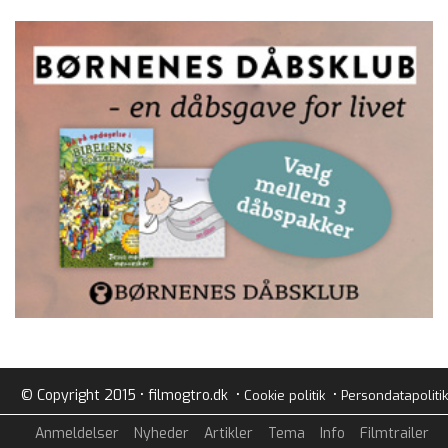
© Copyright 2015 • filmogtro.dk •
•
Cookie politik
Persondatapolitik
Anmeldelser
Nyheder
Artikler
Tema
Info
Filmtrailer