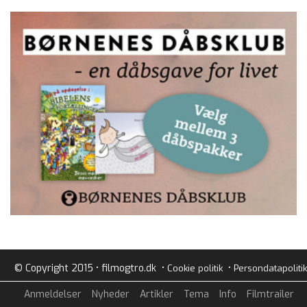
© Copyright 2015 • filmogtro.dk •
•
Cookie politik
Persondatapolitik
Anmeldelser
Nyheder
Artikler
Tema
Info
Filmtrailer