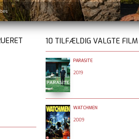
øbes
RUERET
10 TILFÆLDIG VALGTE FILM
PARASITE
2019
WATCHMEN
2009