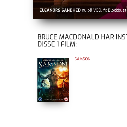
ELEANORS SANDHED
nu på VOD, fx Blockbust
BRUCE MACDONALD HAR INS
DISSE
1
FILM:
SAMSON