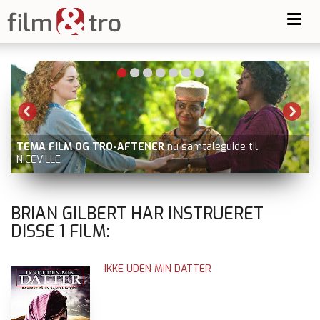
Toggl
navig
TEMA FILM OG TRO-AFTENER
nu samtaleguide til
NICEVILLE
BRIAN GILBERT HAR INSTRUERET
DISSE
1
FILM:
IKKE UDEN MIN DATTER