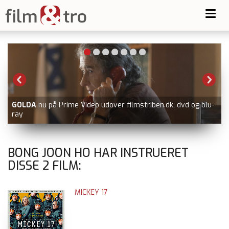
Toggl
navig
GOLDA
nu på Prime Video udover filmstriben.dk, dvd og blu-
ray
BONG JOON HO HAR INSTRUERET
DISSE
2
FILM:
MICKEY 17