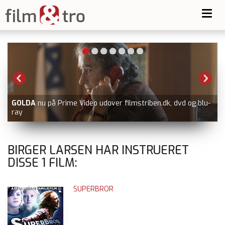
Toggl
navig
GOLDA
nu på Prime Video udover filmstriben.dk, dvd og blu-
ray
BIRGER LARSEN HAR INSTRUERET
DISSE
1
FILM:
SUPERBROR