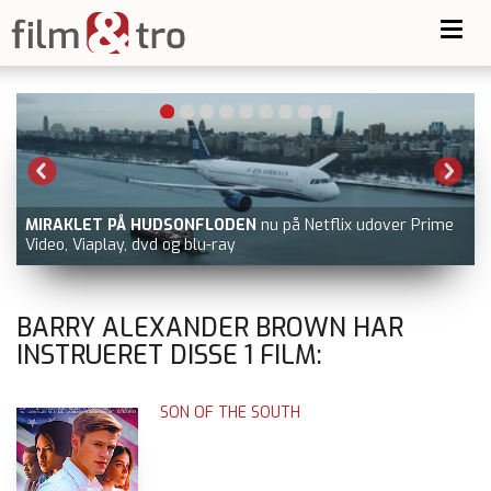
Toggl
navig
MIRAKLET PÅ HUDSONFLODEN
nu på Netflix udover Prime
Video, Viaplay, dvd og blu-ray
BARRY ALEXANDER BROWN HAR
INSTRUERET DISSE
1
FILM:
SON OF THE SOUTH