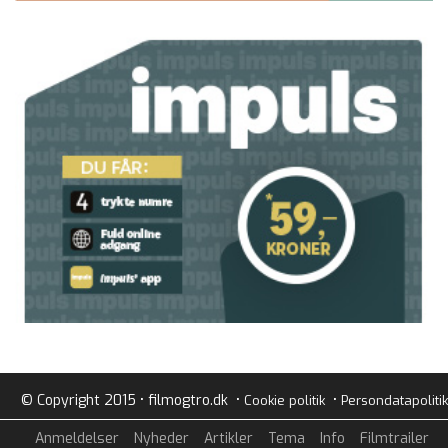
© Copyright 2015 • filmogtro.dk •
•
Cookie politik
Persondatapolitik
Anmeldelser
Nyheder
Artikler
Tema
Info
Filmtrailer