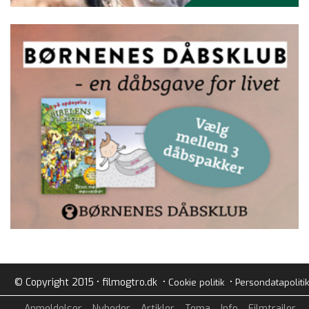
© Copyright 2015 • filmogtro.dk •
•
Cookie politik
Persondatapolitik
Anmeldelser
Nyheder
Artikler
Tema
Info
Filmtrailer