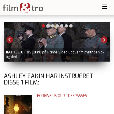
Toggl
navig
BATTLE OF OSLO
nu på Prime Video udover filmstriben.dk
og dvd
ASHLEY EAKIN HAR INSTRUERET
DISSE
1
FILM:
FORGIVE US OUR TRESPASSES