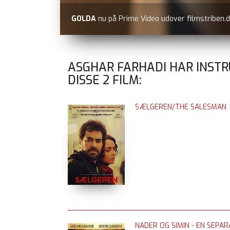
GOLDA
nu på Prime Video udover filmstriben.d
ASGHAR FARHADI HAR INST
DISSE
2
FILM:
SÆLGEREN/THE SALESMAN
NADER OG SIMIN - EN SEPAR