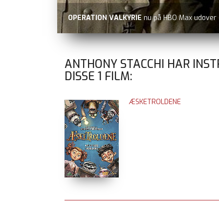
OPERATION VALKYRIE
nu på HBO Max udover
ANTHONY STACCHI HAR INS
DISSE
1
FILM:
ÆSKETROLDENE