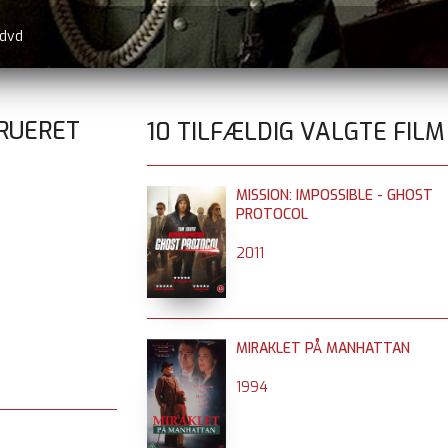
 dvd
TRUERET
10 TILFÆLDIG VALGTE FILM
MISSION: IMPOSSIBLE - GHOST
PROTOCOL
2011
MIRAKLET PÅ MANHATTAN
1994