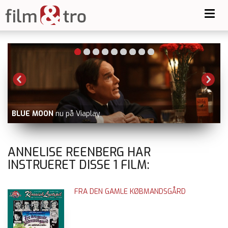
Toggl
navig
BLUE MOON
nu på Viaplay
ANNELISE REENBERG HAR
INSTRUERET DISSE
1
FILM:
FRA DEN GAMLE KØBMANDSGÅRD