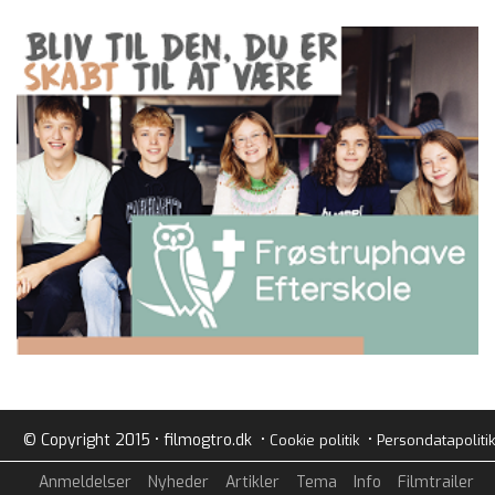
© Copyright 2015 • filmogtro.dk •
•
Cookie politik
Persondatapolitik
Anmeldelser
Nyheder
Artikler
Tema
Info
Filmtrailer