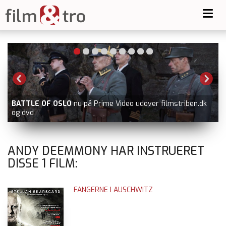
Toggl
navig
BATTLE OF OSLO
nu på Prime Video udover filmstriben.dk
og dvd
ANDY DEEMMONY HAR INSTRUERET
DISSE
1
FILM:
FANGERNE I AUSCHWITZ