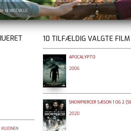
e til NICEVILLE
RUERET
10 TILFÆLDIG VALGTE FILM
APOCALYPTO
2006
SNOWPIERCER SÆSON 1 OG 2 (SE
2020
F KUJONEN