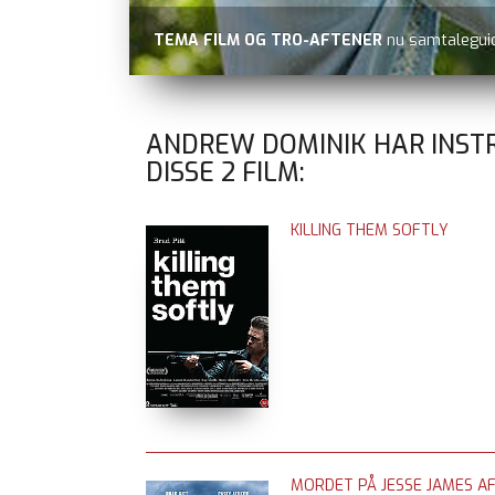
TEMA FILM OG TRO-AFTENER
nu samtaleguid
ANDREW DOMINIK HAR INST
DISSE
2
FILM:
KILLING THEM SOFTLY
MORDET PÅ JESSE JAMES A