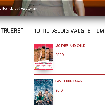
triben.dk, dvd og blu-ray
STRUERET
10 TILFÆLDIG VALGTE FILM
MOTHER AND CHILD
2009
LAST CHRISTMAS
2019