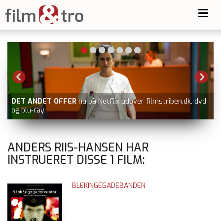
Toggl
navig
DET ANDET OFFER
nu på Netflix udover filmstriben.dk, dvd
og blu-ray
ANDERS RIIS-HANSEN HAR
INSTRUERET DISSE
1
FILM:
BLEKINGEGADEBANDEN