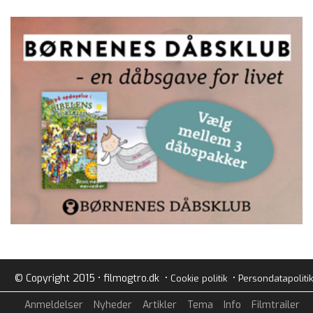
© Copyright 2015 • filmogtro.dk •
•
Cookie politik
Persondatapolitik
Anmeldelser
Nyheder
Artikler
Tema
Info
Filmtrailer