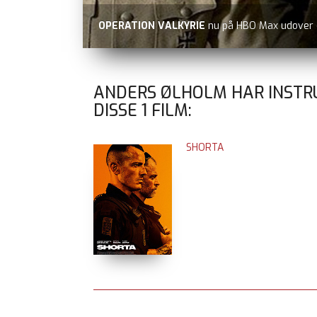
OPERATION VALKYRIE
nu på HBO Max udover
ANDERS ØLHOLM HAR INSTR
DISSE
1
FILM:
SHORTA