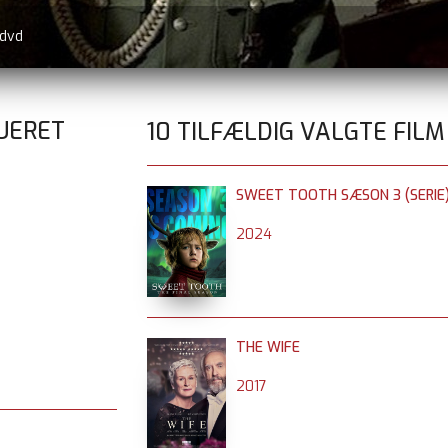
 dvd
UERET
10 TILFÆLDIG VALGTE FILM
SWEET TOOTH SÆSON 3 (SERIE
2024
THE WIFE
2017