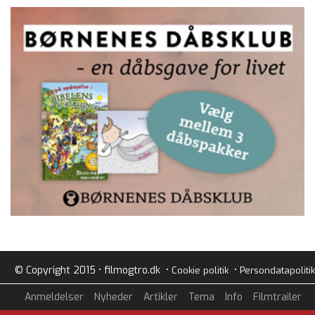
© Copyright 2015 • filmogtro.dk •
•
Cookie politik
Persondatapolitik
Anmeldelser
Nyheder
Artikler
Tema
Info
Filmtrailer