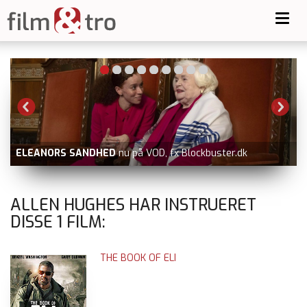
Toggl
navig
ELEANORS SANDHED
nu på VOD, fx Blockbuster.dk
V
ALLEN HUGHES HAR INSTRUERET
DISSE
1
FILM:
THE BOOK OF ELI