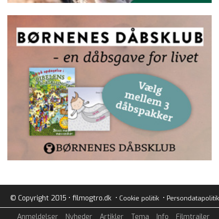
© Copyright 2015 • filmogtro.dk •
•
Cookie politik
Persondatapolitik
Anmeldelser
Nyheder
Artikler
Tema
Info
Filmtrailer