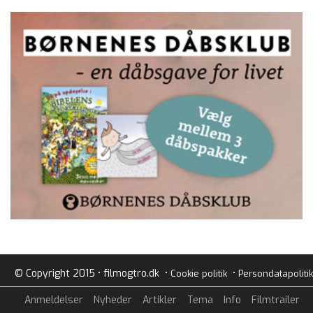
© Copyright 2015 • filmogtro.dk •
•
Cookie politik
Persondatapolitik
Anmeldelser
Nyheder
Artikler
Tema
Info
Filmtrailer