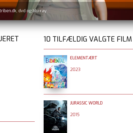
triben.dk, dvd og blu-ray
UERET
10 TILFÆLDIG VALGTE FILM
ELEMENTÆRT
2023
JURASSIC WORLD
2015