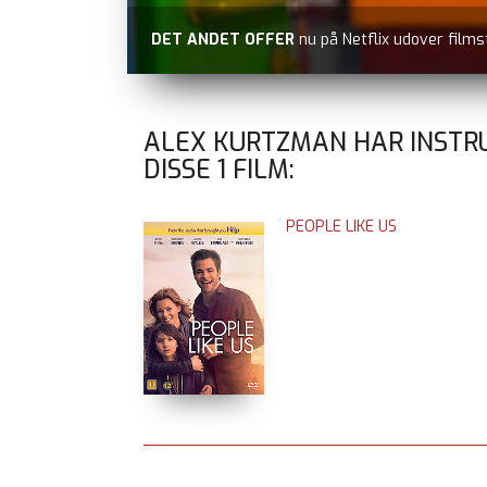
DET ANDET OFFER
nu på Netflix udover films
ALEX KURTZMAN HAR INSTR
DISSE
1
FILM:
PEOPLE LIKE US