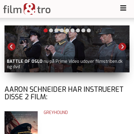
Toggl
navig
BATTLE OF OSLO
nu på Prime Video udover filmstriben.dk
og dvd
V
AARON SCHNEIDER HAR INSTRUERET
DISSE
2
FILM:
GREYHOUND