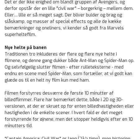
Det er der ikke enighed om blandt gruppen af Avengers, og
derfor opstår der en lille "civil war" – borgerkrig – mellem dem.
Eller… lille er så meget sagt. Der bliver bulder og brag og
slåskamp, og masser af special effects og alle de kække
bemærkninger og oneliners, vi kender så godt fra Marvels
superheltefilm.
Nye helte på banen
Traditionen tro inkluderes der flere og flere nye helte i
filmene, og denne gang dukker både Ant-Man og Spider-Man op.
Og selvfølgelig slutter filmen - efter rulleteksterne - med
endnu en scene med Spider-Man, som fortæller, at vi godt kan
glæde os til en helt ny film kun med ham.
Filmen forstyrres desværre de første 10 minutter af
billedflimmer. Flere har bemærket dette, både i 2D og 3D-
versionen, at der er skruet op for enten billedhastigheden eller
hastigheden i de enkelte scener. I hvert fald er det meget
forstyrrende for øjnene, men det stopper heldigvis efter en 10
minutters tid.
"Captain America: Civil War" er lang (2½ time), men historien