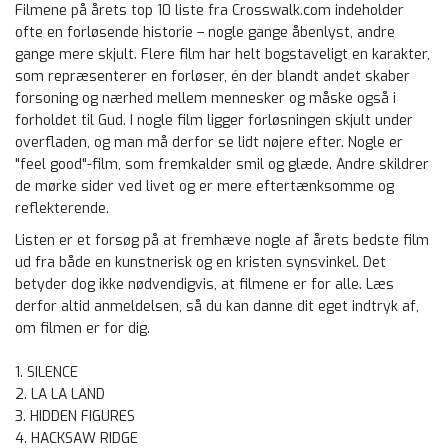
Filmene på årets top 10 liste fra Crosswalk.com indeholder
ofte en forløsende historie – nogle gange åbenlyst, andre
gange mere skjult. Flere film har helt bogstaveligt en karakter,
som repræsenterer en forløser, én der blandt andet skaber
forsoning og nærhed mellem mennesker og måske også i
forholdet til Gud. I nogle film ligger forløsningen skjult under
overfladen, og man må derfor se lidt nøjere efter. Nogle er
"feel good"-film, som fremkalder smil og glæde. Andre skildrer
de mørke sider ved livet og er mere eftertænksomme og
reflekterende.
Listen er et forsøg på at fremhæve nogle af årets bedste film
ud fra både en kunstnerisk og en kristen synsvinkel. Det
betyder dog ikke nødvendigvis, at filmene er for alle. Læs
derfor altid anmeldelsen, så du kan danne dit eget indtryk af,
om filmen er for dig.
1. SILENCE
2. LA LA LAND
3. HIDDEN FIGURES
4. HACKSAW RIDGE