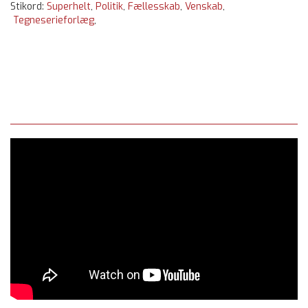
Stikord:
Superhelt
,
Politik
,
Fællesskab
,
Venskab
,
Tegneserieforlæg
,