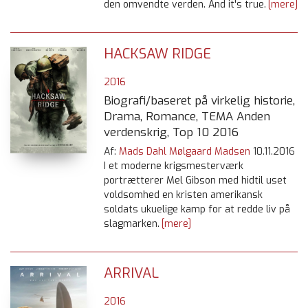
den omvendte verden. And it's true.
[mere]
HACKSAW RIDGE
2016
Biografi/baseret på virkelig historie,
Drama, Romance, TEMA Anden
verdenskrig, Top 10 2016
Af:
Mads Dahl Mølgaard Madsen
10.11.2016
I et moderne krigsmesterværk
portrætterer Mel Gibson med hidtil uset
voldsomhed en kristen amerikansk
soldats ukuelige kamp for at redde liv på
slagmarken.
[mere]
ARRIVAL
2016