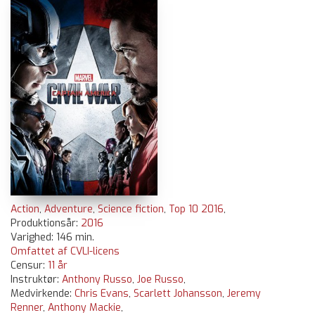
Action
,
Adventure
,
Science fiction
,
Top 10 2016
,
Produktionsår:
2016
Varighed: 146 min.
Omfattet af CVLI-licens
Censur:
11 år
Instruktør:
Anthony Russo
,
Joe Russo
,
Medvirkende:
Chris Evans
,
Scarlett Johansson
,
Jeremy
Renner
,
Anthony Mackie
,